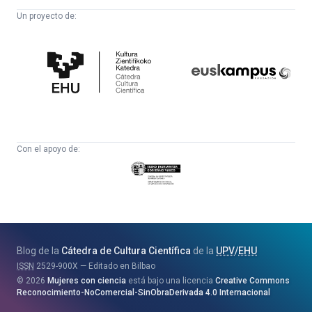
Un proyecto de:
Cátedra
Euskampus
de
Fundazioa
Cultura
Científica
Con el apoyo de:
Eusko
Jaurlaritza
-
Zientzia,
Unibertsitate
Blog de la
Cátedra de Cultura Científica
de la
UPV
/
EHU
eta
ISSN
2529-900X
Editado en Bilbao
Berrikuntza
2026
Mujeres con ciencia
está bajo una licencia
Creative Commons
Saila
Reconocimiento-NoComercial-SinObraDerivada 4.0 Internacional