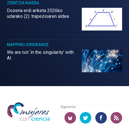
ZIENTZIA KAIERA
Dozena erdi ariketa 2026ko
udarako (2): trapezioaren aldea
MAPPING IGNORANCE
We are not ‘in the singularity’ with
AI.
Mujeres
Síguenos:
con
ciencia