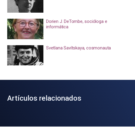
Dorien J. DeTombe, socióloga e
informática
Svetlana Savítskaya, cosmonauta
Artículos relacionados