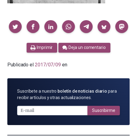
Compartir
Imprimir
Deja un comentario
Publicado el
2017/07/09
en
SUSCRÍBETE
Suscríbete a nuestro
boletín de noticias diario
para
POR
recibir artículos y otras actualizaciones.
E-
MAIL
Suscribirme