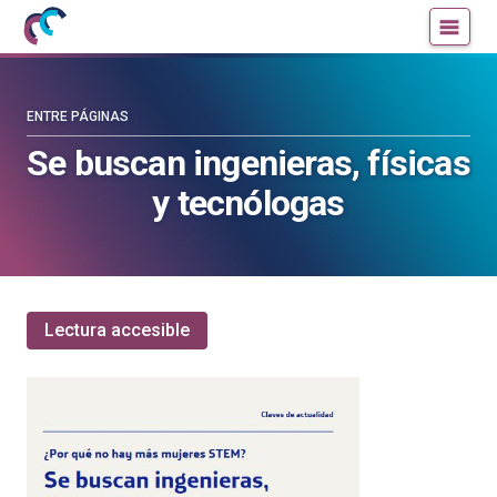
Mujeres
Un
con
blog
ciencia
de
—
la
ENTRE PÁGINAS
Cátedra
Cátedra
Se buscan ingenieras, físicas
de
de
y tecnólogas
Cultura
Cultura
Científica
Científica
de
de
la
la
UPV/EHU
UPV/EHU
Lectura accesible