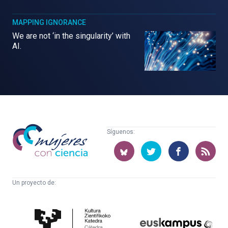
MAPPING IGNORANCE
We are not ‘in the singularity’ with
AI.
Mujeres
Síguenos:
con
ciencia
Un proyecto de:
Cátedra
Euskampus
de
Fundazioa
Cultura