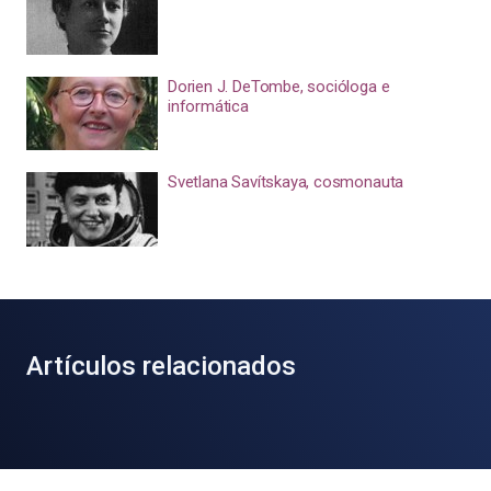
Dorien J. DeTombe, socióloga e
informática
Svetlana Savítskaya, cosmonauta
Artículos relacionados