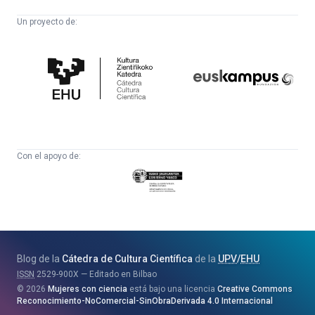
Un proyecto de:
Cátedra
Euskampus
de
Fundazioa
Cultura
Científica
Con el apoyo de:
Eusko
Jaurlaritza
-
Zientzia,
Unibertsitate
Blog de la
Cátedra de Cultura Científica
de la
UPV
/
EHU
eta
ISSN
2529-900X
Editado en Bilbao
Berrikuntza
2026
Mujeres con ciencia
está bajo una licencia
Creative Commons
Saila
Reconocimiento-NoComercial-SinObraDerivada 4.0 Internacional