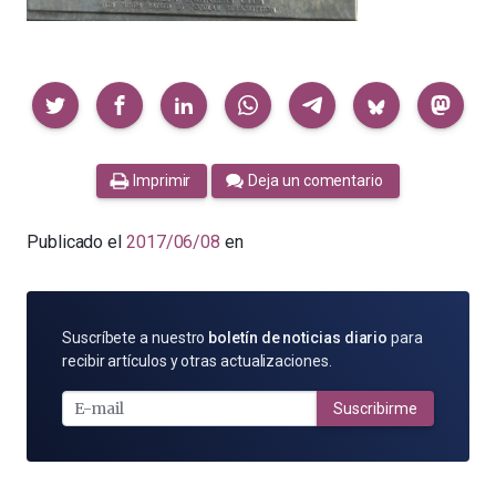
Compartir
Imprimir
Deja un comentario
Publicado el
2017/06/08
en
SUSCRÍBETE
Suscríbete a nuestro
boletín de noticias diario
para
POR
recibir artículos y otras actualizaciones.
E-
MAIL
Suscribirme