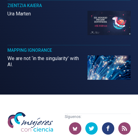
ZIENTZIA KAIERA
Ura Marten
MAPPING IGNORANCE
We are not ‘in the singularity’ with
AI.
Mujeres
Síguenos:
con
ciencia