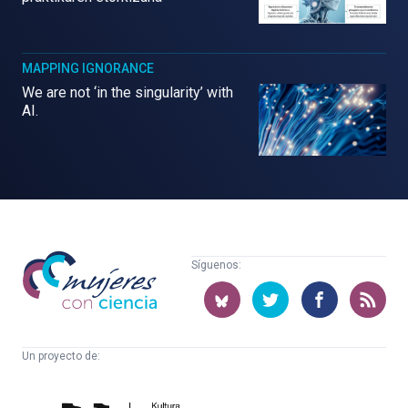
MAPPING IGNORANCE
We are not ‘in the singularity’ with
AI.
Mujeres
Síguenos:
con
ciencia
Un proyecto de:
Cátedra
Euskampus
de
Fundazioa