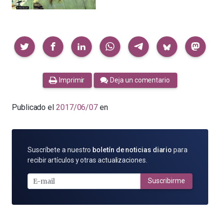
Compartir
Imprimir
Deja un comentario
Publicado el
2017/06/07
en
SUSCRÍBETE
Suscríbete a nuestro
boletín de noticias diario
para
POR
recibir artículos y otras actualizaciones.
E-
MAIL
Suscribirme