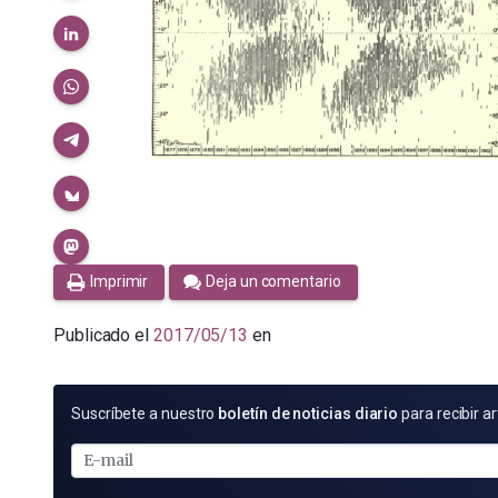
Imprimir
Deja un comentario
Publicado el
2017/05/13
en
SUSCRÍBETE
Suscríbete a nuestro
boletín de noticias diario
para recibir ar
POR
E-
MAIL