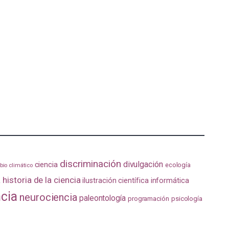
discriminación
divulgación
ciencia
ecología
io climático
a
historia de la ciencia
ilustración científica
informática
ncia
neurociencia
paleontología
programación
psicología