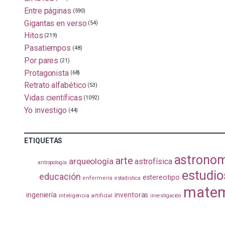
Entre páginas
(590)
Gigantas en verso
(54)
Hitos
(219)
Pasatiempos
(48)
Por pares
(21)
Protagonista
(68)
Retrato alfabético
(53)
Vidas científicas
(1092)
Yo investigo
(44)
ETIQUETAS
astrono
arte
arqueología
astrofísica
antropología
estudio
educación
estereotipo
enfermería
estadistica
matem
ingeniería
inventoras
inteligencia artificial
investigación