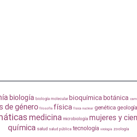
mía
biología
bioquímica
botánica
biología molecular
camb
s de género
física
genética
geologí
filosofía
física nuclear
áticas
medicina
mujeres y cie
microbiología
química
tecnología
salud
zoología
salud pública
virología