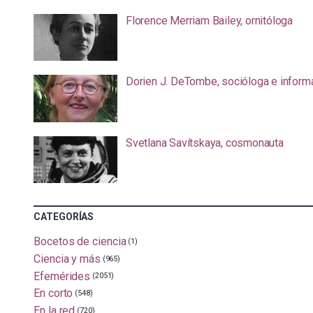
Florence Merriam Bailey, ornitóloga
Dorien J. DeTombe, socióloga e inform
Svetlana Savítskaya, cosmonauta
CATEGORÍAS
Bocetos de ciencia
(1)
Ciencia y más
(965)
Efemérides
(2051)
En corto
(548)
En la red
(720)