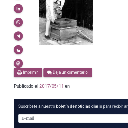
Imprimir
Deja un comentario
Publicado el
2017/05/11
en
SUSCRÍBETE
Suscríbete a nuestro
boletín de noticias diario
para recibir ar
POR
E-
MAIL