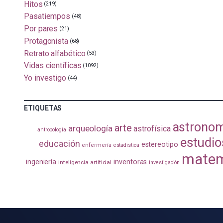
Hitos
(219)
Pasatiempos
(48)
Por pares
(21)
Protagonista
(68)
Retrato alfabético
(53)
Vidas científicas
(1092)
Yo investigo
(44)
ETIQUETAS
astrono
arte
arqueología
astrofísica
antropología
estudio
educación
estereotipo
enfermería
estadistica
matem
ingeniería
inventoras
inteligencia artificial
investigación