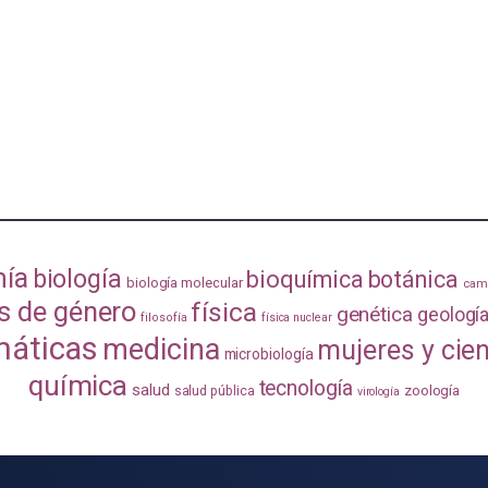
mía
biología
bioquímica
botánica
biología molecular
camb
s de género
física
genética
geologí
filosofía
física nuclear
áticas
medicina
mujeres y cie
microbiología
química
tecnología
salud
zoología
salud pública
virología