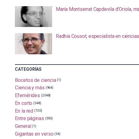
María Montserrat Capdevila d’Oriola, m
Radhia Cousot, especialista en ciencia
CATEGORÍAS
Bocetos de ciencia
(1)
Ciencia y más
(964)
Efemérides
(2048)
En corto
(548)
En la red
(720)
Entre páginas
(590)
General
(1)
Gigantas en verso
(54)