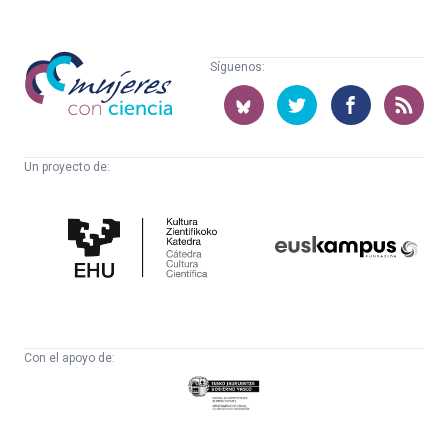
Mujeres
Síguenos:
con
ciencia
Un proyecto de:
Cátedra
Euskampus
de
Fundazioa
Cultura
Científica
Con el apoyo de:
Eusko
Jaurlaritza
-