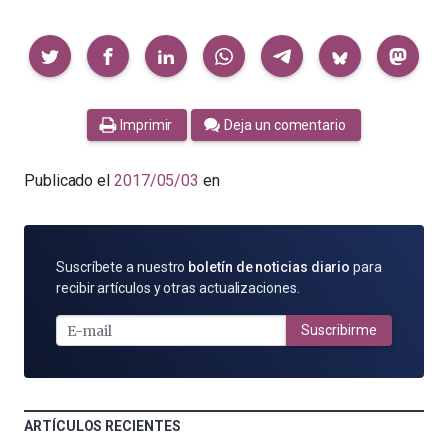
Compartir
Imprimir
Deja un comentario
Publicado el
2017/05/03
en
SUSCRÍBETE
Suscríbete a nuestro
boletín de noticias diario
para
POR
recibir artículos y otras actualizaciones.
E-
MAIL
Suscribirme
ARTÍCULOS RECIENTES