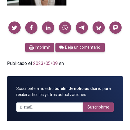
Compartir
Imprimir
Deja un comentario
Publicado el
2023/05/09
en
SUSCRÍBETE
Suscríbete a nuestro
boletín de noticias diario
para
POR
recibir artículos y otras actualizaciones.
E-
MAIL
Suscribirme