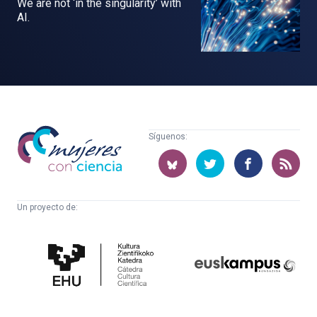
We are not ‘in the singularity’ with
AI.
Mujeres
Síguenos:
con
ciencia
Un proyecto de:
Cátedra
Euskampus
de
Fundazioa
Cultura
Científica