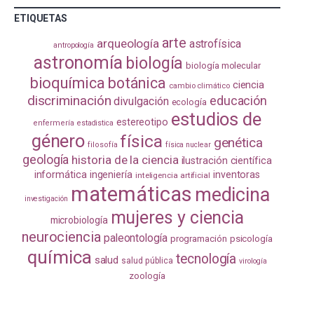
ETIQUETAS
arte
arqueología
astrofísica
antropología
astronomía
biología
biología molecular
bioquímica
botánica
ciencia
cambio climático
discriminación
educación
divulgación
ecología
estudios de
estereotipo
enfermería
estadistica
género
física
genética
filosofía
física nuclear
geología
historia de la ciencia
ilustración científica
informática
ingeniería
inventoras
inteligencia artificial
matemáticas
medicina
investigación
mujeres y ciencia
microbiología
neurociencia
paleontología
programación
psicología
química
tecnología
salud
salud pública
virología
zoología