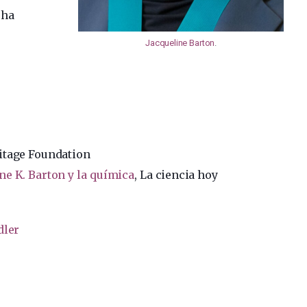
 ha
Jacqueline Barton
.
itage Foundation
ne K. Barton y la química
, La ciencia hoy
dler