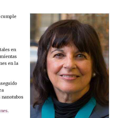
) cumple
tales en
amientas
nes en la
nseguido
ra
os nanotubos
ones
.