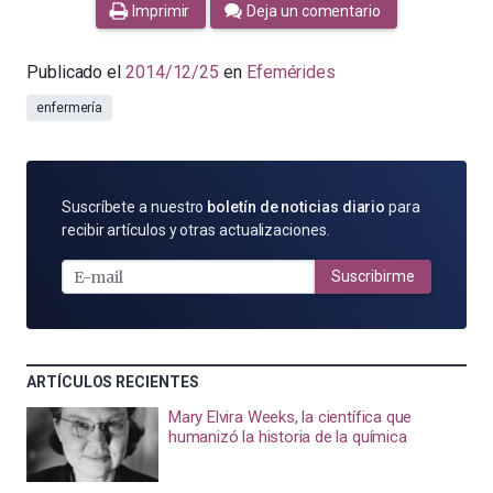
Imprimir
Deja un comentario
Publicado el
2014/12/25
en
Efemérides
enfermería
SUSCRÍBETE
Suscríbete a nuestro
boletín de noticias diario
para
POR
recibir artículos y otras actualizaciones.
E-
MAIL
Suscribirme
ARTÍCULOS RECIENTES
Mary Elvira Weeks, la científica que
humanizó la historia de la química