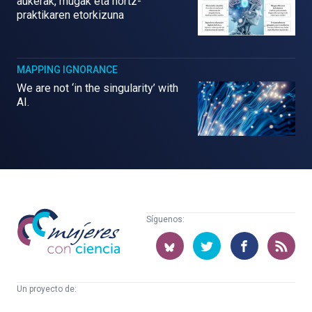
aukerak, mugak eta hortz-
praktikaren etorkizuna
MAPPING IGNORANCE
We are not ‘in the singularity’ with
AI.
Mujeres
Síguenos:
con
ciencia
Un proyecto de:
Cátedra
Euskampus