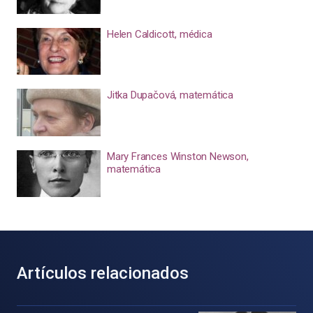
Helen Caldicott, médica
Jitka Dupačová, matemática
Mary Frances Winston Newson,
matemática
Artículos relacionados