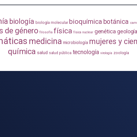
mía
biología
bioquímica
botánica
biología molecular
camb
s de género
física
genética
geologí
filosofía
física nuclear
áticas
medicina
mujeres y cie
microbiología
química
tecnología
salud
zoología
salud pública
virología