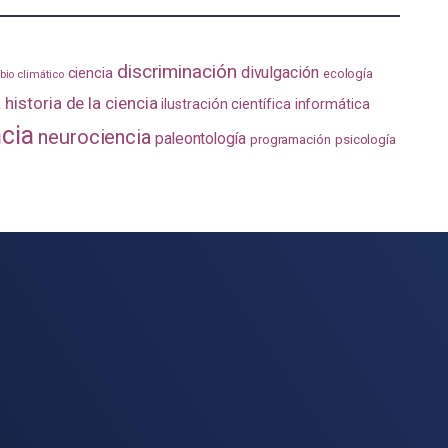
discriminación
divulgación
ciencia
ecología
io climático
a
historia de la ciencia
ilustración científica
informática
ncia
neurociencia
paleontología
programación
psicología