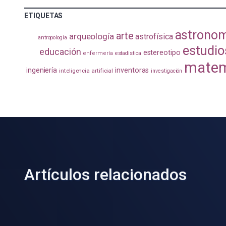
ETIQUETAS
astrono
arte
arqueología
astrofísica
antropología
estudio
educación
estereotipo
enfermería
estadistica
matem
ingeniería
inventoras
inteligencia artificial
investigación
Artículos relacionados