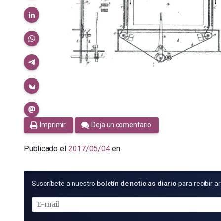
Imprimir
Deja un comentario
Publicado el
2017/05/04
en
SUSCRÍBETE
Suscríbete a nuestro
boletín de noticias diario
para recibir ar
POR
E-
MAIL