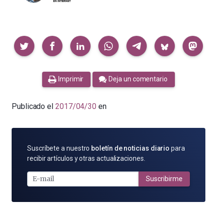
Compartir
Imprimir
Deja un comentario
Publicado el
2017/04/30
en
SUSCRÍBETE
Suscríbete a nuestro
boletín de noticias diario
para
POR
recibir artículos y otras actualizaciones.
E-
MAIL
Suscribirme