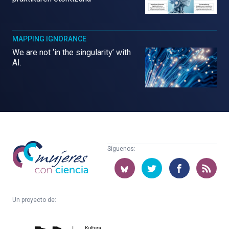
MAPPING IGNORANCE
We are not ‘in the singularity’ with
AI.
Mujeres
Síguenos:
con
ciencia
Un proyecto de:
Cátedra
Euskampus
de
Fundazioa