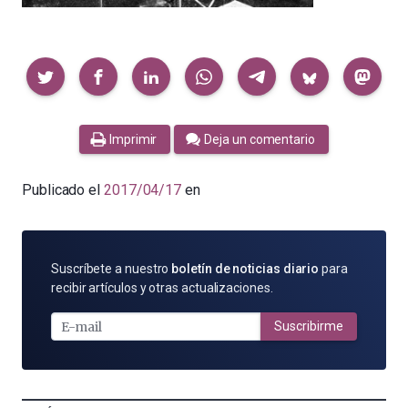
Compartir
Imprimir
Deja un comentario
Publicado el
2017/04/17
en
SUSCRÍBETE
Suscríbete a nuestro
boletín de noticias diario
para
POR
recibir artículos y otras actualizaciones.
E-
MAIL
Suscribirme