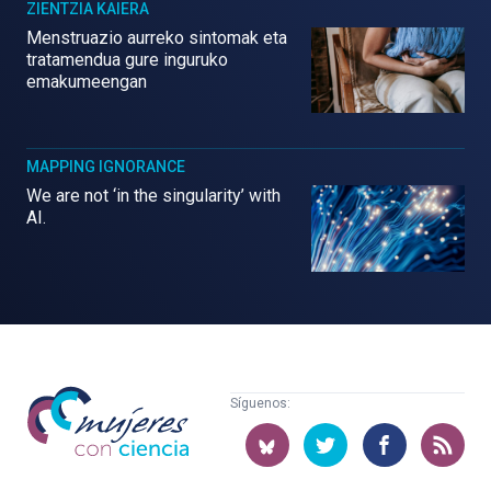
ZIENTZIA KAIERA
Menstruazio aurreko sintomak eta
tratamendua gure inguruko
emakumeengan
MAPPING IGNORANCE
We are not ‘in the singularity’ with
AI.
Mujeres
Síguenos:
con
ciencia