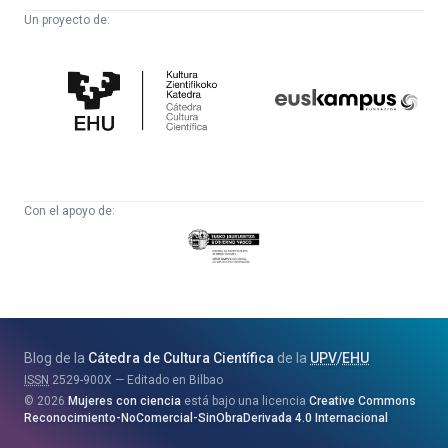
Un proyecto de:
Cátedra
Euskampus
de
Fundazioa
Cultura
Científica
Con el apoyo de:
Eusko
Jaurlaritza
-
Zientzia,
Unibertsitate
Blog de la
Cátedra de Cultura Científica
de la
UPV
/
EHU
eta
ISSN
2529-900X
Editado en Bilbao
Berrikuntza
2026
Mujeres con ciencia
está bajo una licencia
Creative Commons
Saila
Reconocimiento-NoComercial-SinObraDerivada 4.0 Internacional