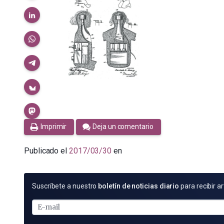
Imprimir
Deja un comentario
Publicado el
2017/03/30
en
SUSCRÍBETE
Suscríbete a nuestro
boletín de noticias diario
para recibir ar
POR
E-
MAIL