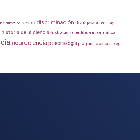
discriminación
divulgación
ciencia
ecología
io climático
a
historia de la ciencia
ilustración científica
informática
ncia
neurociencia
paleontología
programación
psicología