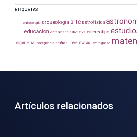
ETIQUETAS
astrono
arte
arqueología
astrofísica
antropología
estudio
educación
estereotipo
enfermería
estadistica
matem
ingeniería
inventoras
inteligencia artificial
investigación
Artículos relacionados