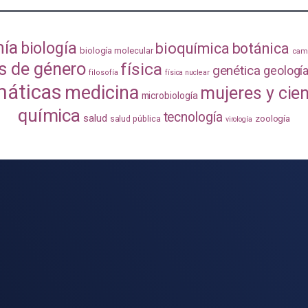
mía
biología
bioquímica
botánica
biología molecular
camb
s de género
física
genética
geologí
filosofía
física nuclear
áticas
medicina
mujeres y cie
microbiología
química
tecnología
salud
zoología
salud pública
virología