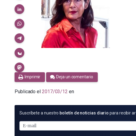
Imprimir
Deja un comentario
Publicado el
2017/03/12
en
SUSCRÍBETE
Suscríbete a nuestro
boletín de noticias diario
para recibir ar
POR
E-
MAIL