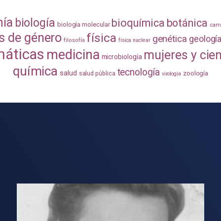
mía
biología
bioquímica
botánica
biología molecular
camb
s de género
física
genética
geologí
filosofía
física nuclear
áticas
medicina
mujeres y cie
microbiología
química
tecnología
salud
zoología
salud pública
virología