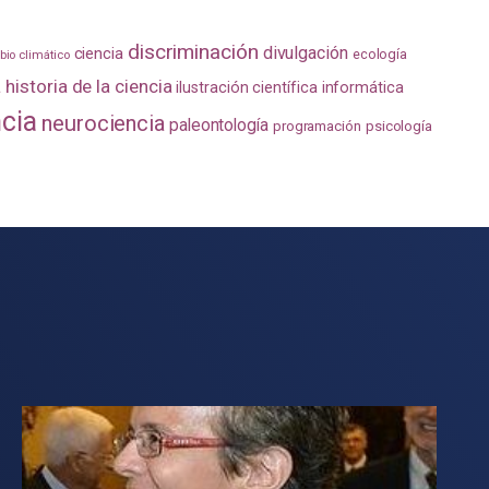
discriminación
divulgación
ciencia
ecología
io climático
a
historia de la ciencia
ilustración científica
informática
ncia
neurociencia
paleontología
programación
psicología