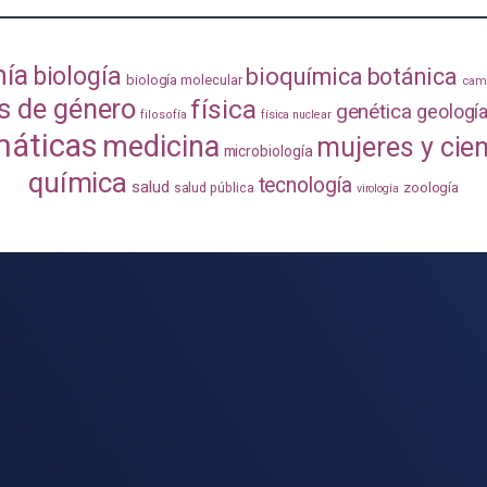
mía
biología
bioquímica
botánica
biología molecular
camb
s de género
física
genética
geologí
filosofía
física nuclear
áticas
medicina
mujeres y cie
microbiología
química
tecnología
salud
zoología
salud pública
virología