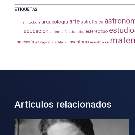
ETIQUETAS
astrono
arte
arqueología
astrofísica
antropología
estudio
educación
estereotipo
enfermería
estadistica
matem
ingeniería
inventoras
inteligencia artificial
investigación
Artículos relacionados