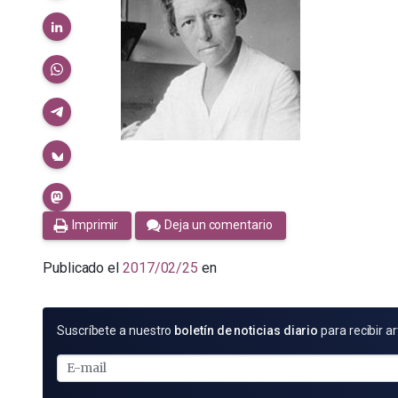
Imprimir
Deja un comentario
Publicado el
2017/02/25
en
SUSCRÍBETE
Suscríbete a nuestro
boletín de noticias diario
para recibir ar
POR
E-
MAIL