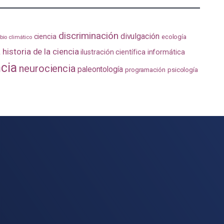
discriminación
divulgación
ciencia
ecología
io climático
a
historia de la ciencia
ilustración científica
informática
ncia
neurociencia
paleontología
programación
psicología