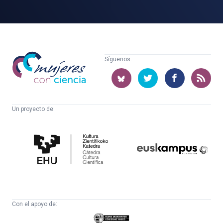
Mujeres
Síguenos:
con
ciencia
Un proyecto de:
Cátedra
Euskampus
de
Fundazioa
Cultura
Científica
Con el apoyo de:
Eusko