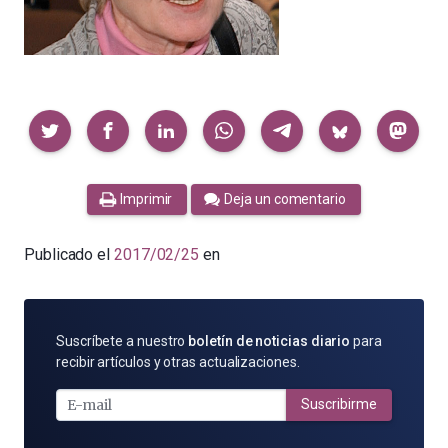
Compartir
Imprimir
Deja un comentario
Publicado el
2017/02/25
en
SUSCRÍBETE
Suscríbete a nuestro
boletín de noticias diario
para
POR
recibir artículos y otras actualizaciones.
E-
MAIL
Suscribirme