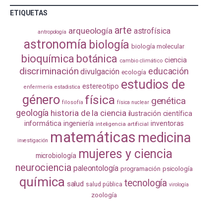
ETIQUETAS
arte
arqueología
astrofísica
antropología
astronomía
biología
biología molecular
bioquímica
botánica
ciencia
cambio climático
discriminación
educación
divulgación
ecología
estudios de
estereotipo
enfermería
estadistica
género
física
genética
filosofía
física nuclear
geología
historia de la ciencia
ilustración científica
informática
ingeniería
inventoras
inteligencia artificial
matemáticas
medicina
investigación
mujeres y ciencia
microbiología
neurociencia
paleontología
programación
psicología
química
tecnología
salud
salud pública
virología
zoología