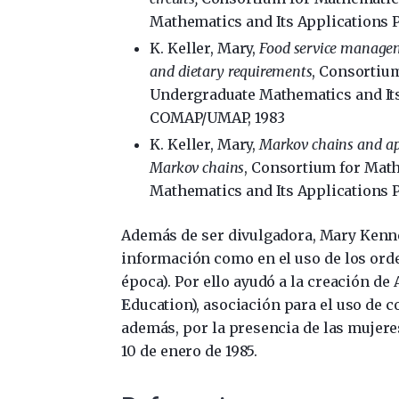
Mathematics and Its Applications Pro
K. Keller, Mary,
Food service managem
and dietary requirements
, Consortium
Undergraduate Mathematics and Its 
COMAP/UMAP, 1983
K. Keller, Mary,
Markov chains and app
Markov chains
, Consortium for Math
Mathematics and Its Applications P
Además de ser divulgadora, Mary Kennet
información como en el uso de los ord
época). Por ello ayudó a la creación de
E
ducation), asociación para el uso de
además, por la presencia de las mujeres
10 de enero de 1985.