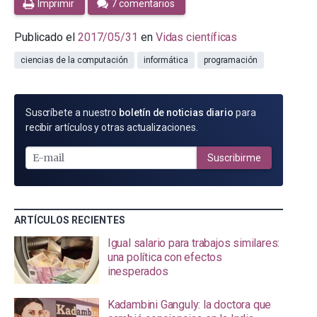
Imprimir
7 comentarios
Publicado el
2017/05/31
en
Vidas científicas
ciencias de la computación
informática
programación
SUSCRÍBETE
Suscríbete a nuestro
boletín de noticias diario
para
POR
recibir artículos y otras actualizaciones.
E-
MAIL
Suscribirme
ARTÍCULOS RECIENTES
Igual salario para trabajos similares:
una política con efectos
inesperados
Kadambini Ganguly: la doctora que