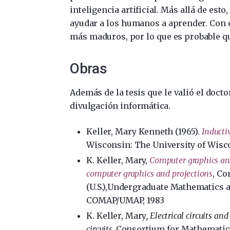
inteligencia artificial. Más allá de es
ayudar a los humanos a aprender. Con 
más maduros, por lo que es probable qu
Obras
Además de la tesis que le valió el doct
divulgación informática.
Keller, Mary Kenneth (1965).
Inducti
Wisconsin: The University of Wisc
K. Keller, Mary,
Computer graphics an
computer graphics and projections
, Co
(U.S.),Undergraduate Mathematics an
COMAP/UMAP, 1983
K. Keller, Mary
, Electrical circuits a
circuits,
Consortium for Mathematics 