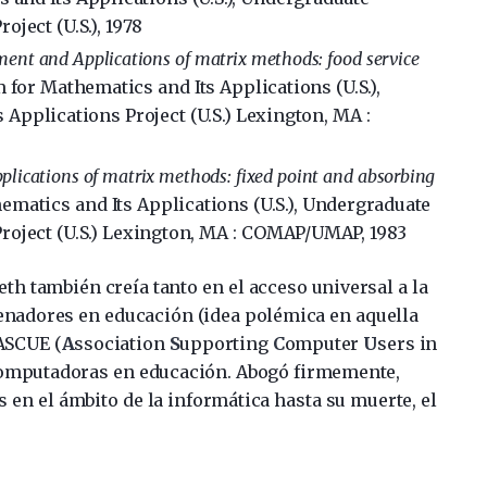
ject (U.S.), 1978
ent and Applications of matrix methods: food service
 for Mathematics and Its Applications (U.S.),
Applications Project (U.S.) Lexington, MA :
lications of matrix methods: fixed point and absorbing
ematics and Its Applications (U.S.), Undergraduate
roject (U.S.) Lexington, MA : COMAP/UMAP, 1983
h también creía tanto en el acceso universal a la
enadores en educación (idea polémica en aquella
 ASCUE (
A
ssociation
S
upporting
C
omputer
U
sers in
 computadoras en educación. Abogó firmemente,
 en el ámbito de la informática hasta su muerte, el