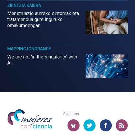
ZIENTZIA KAIERA
Menstruazio aurreko sintomak eta
tratamendua gure inguruko
emakumeengan
MAPPING IGNORANCE
We are not ‘in the singularity’ with
AI.
Mujeres
Síguenos:
con
ciencia