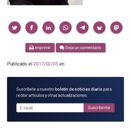
Compartir
Imprimir
Deja un comentario
Publicado el
2017/02/05
en
SUSCRÍBETE
Suscríbete a nuestro
boletín de noticias diario
para
POR
recibir artículos y otras actualizaciones.
E-
MAIL
Suscribirme