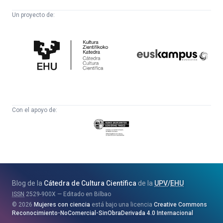
Un proyecto de:
Cátedra
Euskampus
de
Fundazioa
Cultura
Científica
Con el apoyo de:
Eusko
Jaurlaritza
-
Zientzia,
Unibertsitate
Blog de la
Cátedra de Cultura Científica
de la
UPV
/
EHU
eta
ISSN
2529-900X
Editado en Bilbao
Berrikuntza
2026
Mujeres con ciencia
está bajo una licencia
Creative Commons
Saila
Reconocimiento-NoComercial-SinObraDerivada 4.0 Internacional