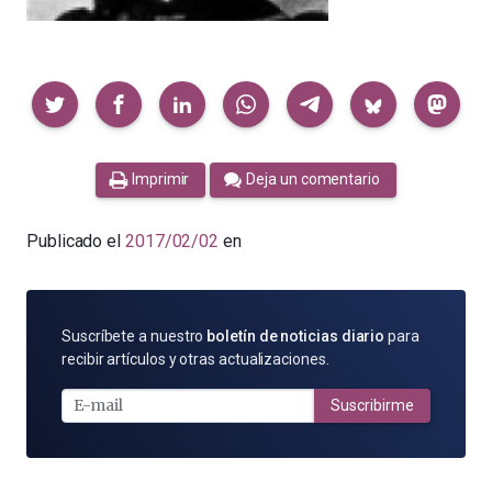
Compartir
Imprimir
Deja un comentario
Publicado el
2017/02/02
en
SUSCRÍBETE
Suscríbete a nuestro
boletín de noticias diario
para
POR
recibir artículos y otras actualizaciones.
E-
MAIL
Suscribirme