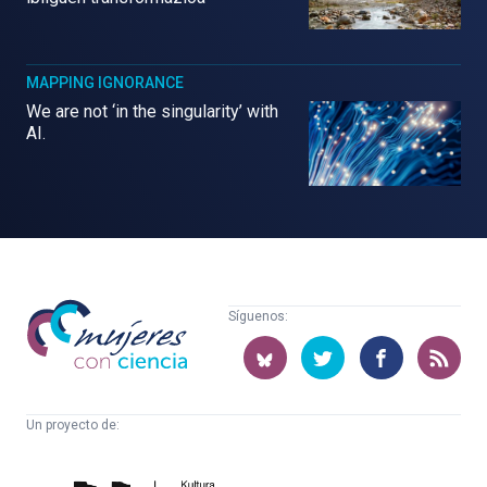
MAPPING IGNORANCE
We are not ‘in the singularity’ with
AI.
Mujeres
Síguenos:
con
ciencia
Un proyecto de:
Cátedra
Euskampus
de
Fundazioa