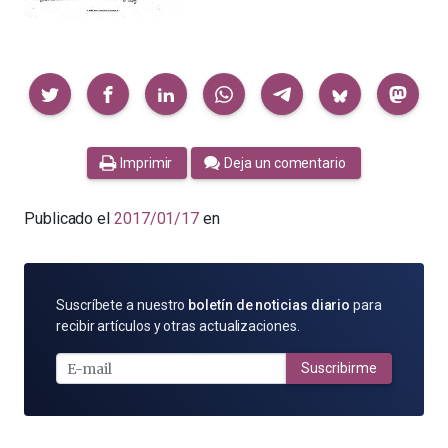
Compartir
Imprimir
Deja un comentario
Publicado el
2017/01/17
en
SUSCRÍBETE
Suscríbete a nuestro
boletín de noticias diario
para
POR
recibir artículos y otras actualizaciones.
E-
MAIL
Suscribirme