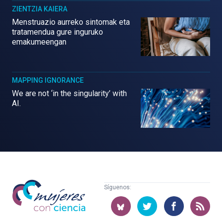
ZIENTZIA KAIERA
Menstruazio aurreko sintomak eta
tratamendua gure inguruko
emakumeengan
MAPPING IGNORANCE
We are not ‘in the singularity’ with
AI.
Mujeres
Síguenos:
con
ciencia