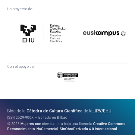
Un proyecto de:
Cátedra
Euskampus
de
Fundazioa
Cultura
Científica
Con el apoyo de:
Eusko
Jaurlaritza
-
Zientzia,
Unibertsitate
Blog de la
Cátedra de Cultura Científica
de la
UPV
/
EHU
eta
ISSN
2529-900X
Editado en Bilbao
Berrikuntza
2026
Mujeres con ciencia
está bajo una licencia
Creative Commons
Saila
Reconocimiento-NoComercial-SinObraDerivada 4.0 Internacional