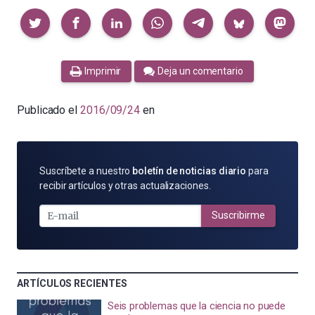
Compartir
Imprimir
Deja un comentario
Publicado el
2016/09/24
en
SUSCRÍBETE
Suscríbete a nuestro
boletín de noticias diario
para
POR
recibir artículos y otras actualizaciones.
E-
MAIL
Suscribirme
ARTÍCULOS RECIENTES
Seis problemas que la ciencia no puede