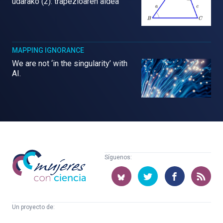
udarako (2): trapezioaren aldea
MAPPING IGNORANCE
We are not ‘in the singularity’ with
AI.
Mujeres
Síguenos:
con
ciencia
Un proyecto de:
Cátedra
Euskampus