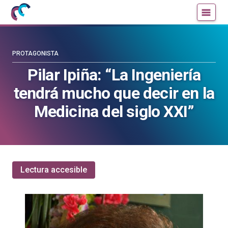
Mujeres
Un
con
blog
ciencia
de
—
la
PROTAGONISTA
Cátedra
Cátedra
Pilar Ipiña: “La Ingeniería
de
de
tendrá mucho que decir en la
Cultura
Cultura
Científica
Científica
Medicina del siglo XXI”
de
de
la
la
UPV/EHU
UPV/EHU
Lectura accesible