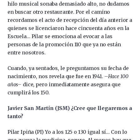
hilo musical sonaba demasiado alto, no dudamos
en buscar otro restaurante. Por el camino
recordamos el acto de recepción del día anterior a
quienes se licenciaron hace cincuenta años en la
Escuela… Pilar se emociona al evocar a las
personas de la promoción 110 que ya no están
entre nosotros.
Cuando, ya sentados, le preguntamos su fecha de
nacimiento, nos revela que fue en 1941. –
Hace 100
años–
dice, pero inmediatamente asegura que
cumplirá los 150.
Javier San Martín (JSM) ¿Cree que llegaremos a
tanto?
Pilar Ipiña (PI) Yo a los 125 o 130 igual sí… Con lo
que avanza la medicina, seguro. Al menos hay que