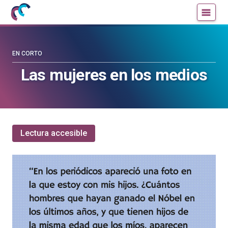
Mujeres
Un
con
blog
ciencia
de
—
la
EN CORTO
Cátedra
Cátedra
Las mujeres en los medios
de
de
Cultura
Cultura
Científica
Científica
de
de
la
la
Lectura accesible
UPV/EHU
UPV/EHU