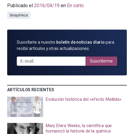
Publicado el
2016/04/19
en
En corto
bioquímica
SUSCRÍBETE
Suscríbete a nuestro
boletín de noticias diario
para
POR
recibir artículos y otras actualizaciones.
E-
MAIL
Suscribirme
ARTÍCULOS RECIENTES
Evolución histórica del «efecto Matilda»
Mary Elvira Weeks, la científica que
humanizó la historia de la química