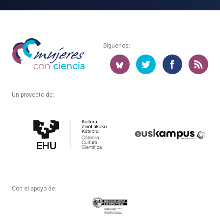
Mujeres
Síguenos:
con
ciencia
Un proyecto de:
Cátedra
Euskampus
de
Fundazioa
Cultura
Científica
Con el apoyo de:
Eusko
Jaurlaritza