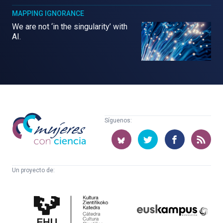
MAPPING IGNORANCE
We are not ‘in the singularity’ with
AI.
Mujeres
Síguenos:
con
ciencia
Un proyecto de:
Cátedra
Euskampus
de
Fundazioa
Cultura
Científica