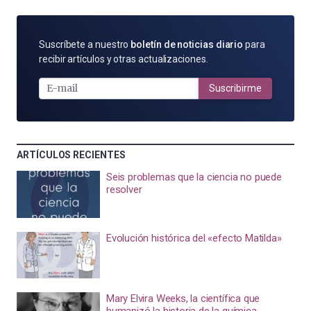
SUSCRÍBETE
Suscríbete a nuestro
boletín de noticias diario
para
POR
recibir artículos y otras actualizaciones.
E-
MAIL
Suscribirme
ARTÍCULOS RECIENTES
Seis problemas que la ciencia no puede
resolver
Evolución histórica del «efecto Matilda»
Mary Elvira Weeks, la científica que