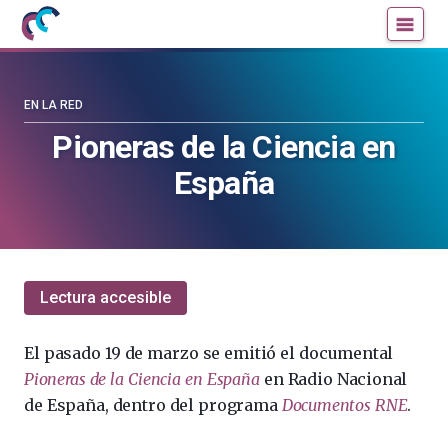
Mujeres
Un
con
blog
ciencia
de
—
la
EN LA RED
Cátedra
Cátedra
Pioneras de la Ciencia en
de
de
España
Cultura
Cultura
Científica
Científica
de
de
la
la
UPV/EHU
UPV/EHU
Lectura accesible
El pasado 19 de marzo se emitió el documental
Pioneras de la Ciencia en España
en Radio Nacional
de España, dentro del programa
Documentos RNE
.