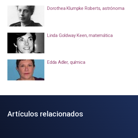
Dorothea Klumpke Roberts, astrónoma
Linda Goldway Keen, matemática
Edda Adler, química
Artículos relacionados