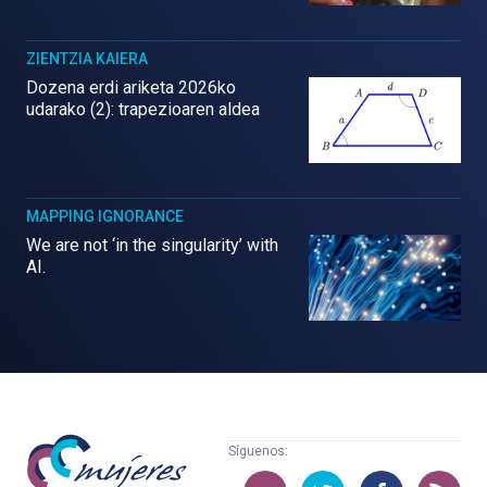
ZIENTZIA KAIERA
Dozena erdi ariketa 2026ko
udarako (2): trapezioaren aldea
MAPPING IGNORANCE
We are not ‘in the singularity’ with
AI.
Mujeres
Síguenos:
con