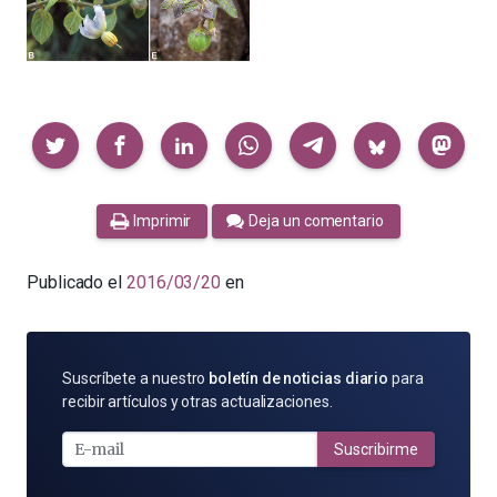
Compartir
Imprimir
Deja un comentario
Publicado el
2016/03/20
en
SUSCRÍBETE
Suscríbete a nuestro
boletín de noticias diario
para
POR
recibir artículos y otras actualizaciones.
E-
MAIL
Suscribirme