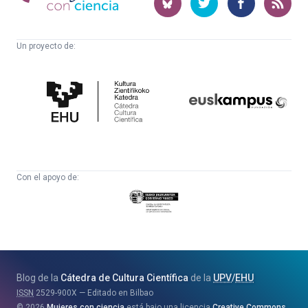
ciencia
Un proyecto de:
Cátedra
Euskampus
de
Fundazioa
Cultura
Científica
Con el apoyo de:
Eusko
Jaurlaritza
-
Zientzia,
Unibertsitate
Blog de la
Cátedra de Cultura Científica
de la
UPV
/
EHU
eta
ISSN
2529-900X
Editado en Bilbao
Berrikuntza
2026
Mujeres con ciencia
está bajo una licencia
Creative Commons