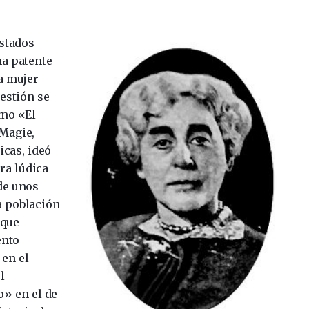
Estados
ha patente
a mujer
estión se
omo «El
 Magie,
cas, ideó
ra lúdica
de unos
la población
 que
ento
 en el
l
» en el de