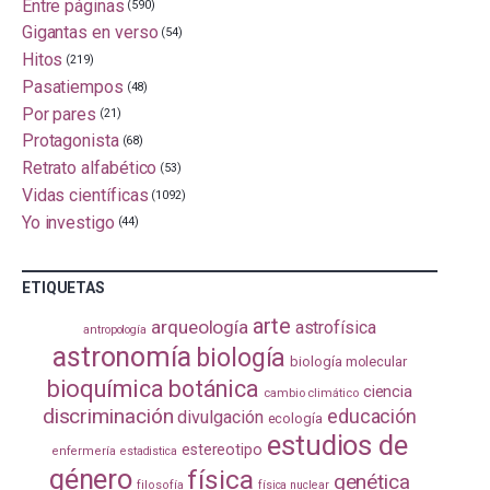
Entre páginas
(590)
Gigantas en verso
(54)
Hitos
(219)
Pasatiempos
(48)
Por pares
(21)
Protagonista
(68)
Retrato alfabético
(53)
Vidas científicas
(1092)
Yo investigo
(44)
ETIQUETAS
arte
arqueología
astrofísica
antropología
astronomía
biología
biología molecular
bioquímica
botánica
ciencia
cambio climático
discriminación
educación
divulgación
ecología
estudios de
estereotipo
enfermería
estadistica
género
física
genética
filosofía
física nuclear