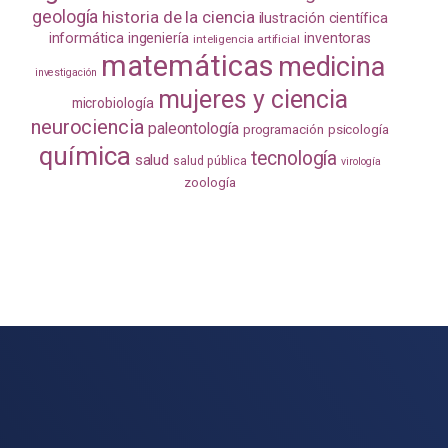
geología
historia de la ciencia
ilustración científica
informática
ingeniería
inventoras
inteligencia artificial
matemáticas
medicina
investigación
mujeres y ciencia
microbiología
neurociencia
paleontología
programación
psicología
química
tecnología
salud
salud pública
virología
zoología