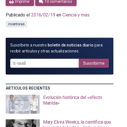
Imprimir
10 comentarios
Publicado el
2016/02/19
en
Ciencia y más
inventoras
SUSCRÍBETE
Suscríbete a nuestro
boletín de noticias diario
para
POR
recibir artículos y otras actualizaciones.
E-
MAIL
Suscribirme
ARTÍCULOS RECIENTES
Evolución histórica del «efecto
Matilda»
Mary Elvira Weeks, la científica que