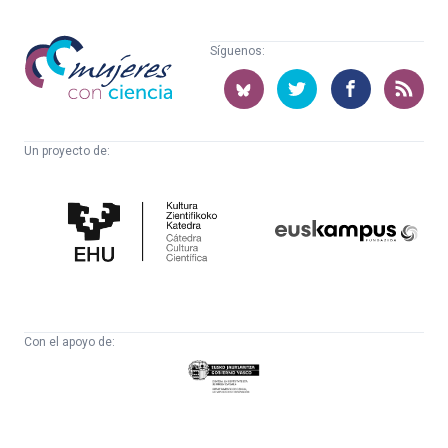
Mujeres
Síguenos:
con
ciencia
Un proyecto de:
Cátedra
Euskampus
de
Fundazioa
Cultura
Científica
Con el apoyo de:
Eusko
Jaurlaritza
-
Zientzia,