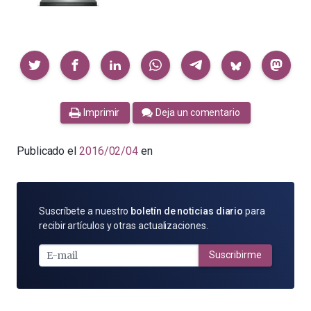
Compartir
Imprimir
Deja un comentario
Publicado el
2016/02/04
en
SUSCRÍBETE
Suscríbete a nuestro
boletín de noticias diario
para
POR
recibir artículos y otras actualizaciones.
E-
MAIL
Suscribirme