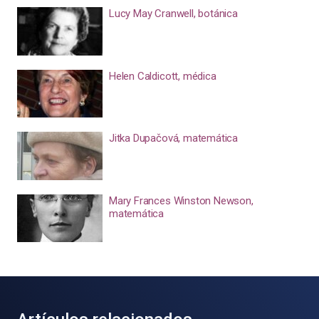
Lucy May Cranwell, botánica
Helen Caldicott, médica
Jitka Dupačová, matemática
Mary Frances Winston Newson,
matemática