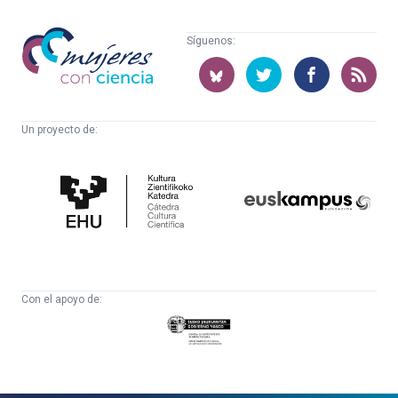
Mujeres
Síguenos:
con
ciencia
Un proyecto de:
Cátedra
Euskampus
de
Fundazioa
Cultura
Científica
Con el apoyo de:
Eusko
Jaurlaritza
-
Zientzia,