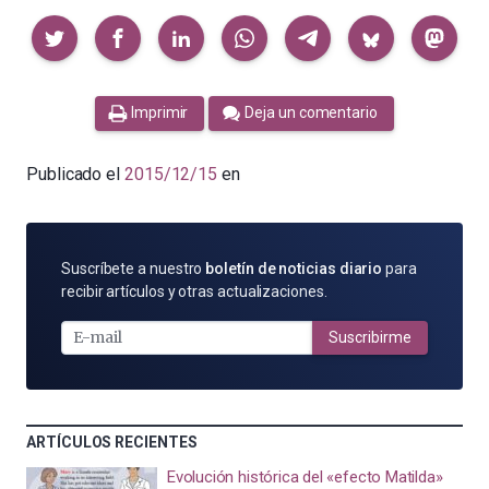
Compartir
Imprimir
Deja un comentario
Publicado el
2015/12/15
en
SUSCRÍBETE
Suscríbete a nuestro
boletín de noticias diario
para
POR
recibir artículos y otras actualizaciones.
E-
MAIL
Suscribirme
ARTÍCULOS RECIENTES
Evolución histórica del «efecto Matilda»