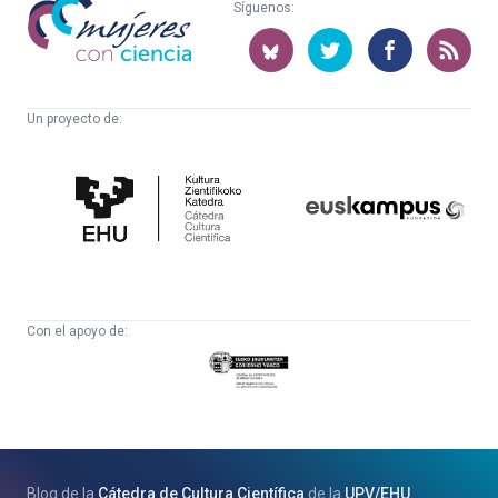
Mujeres
Síguenos:
con
ciencia
Un proyecto de:
Cátedra
Euskampus
de
Fundazioa
Cultura
Científica
Con el apoyo de:
Eusko
Jaurlaritza
-
Zientzia,
Unibertsitate
Blog de la
Cátedra de Cultura Científica
de la
UPV
/
EHU
eta