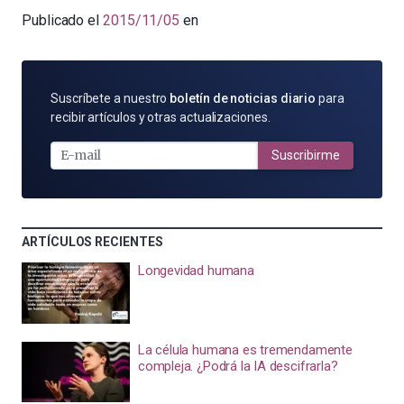
Publicado el
2015/11/05
en
SUSCRÍBETE
Suscríbete a nuestro
boletín de noticias diario
para
POR
recibir artículos y otras actualizaciones.
E-
MAIL
Suscribirme
ARTÍCULOS RECIENTES
Longevidad humana
La célula humana es tremendamente
compleja. ¿Podrá la IA descifrarla?