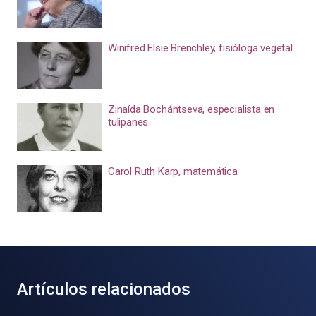
Winifred Elsie Brenchley, fisióloga vegetal
Zinaída Bochántseva, especialista en
tulipanes
Carol Ruth Karp, matemática
Artículos relacionados