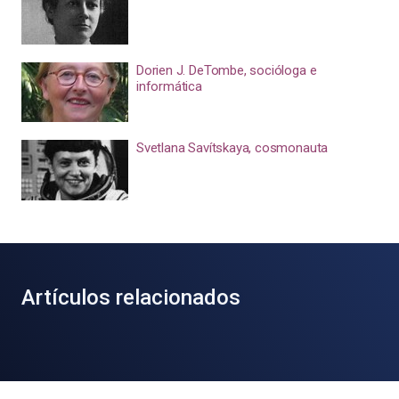
Dorien J. DeTombe, socióloga e
informática
Svetlana Savítskaya, cosmonauta
Artículos relacionados