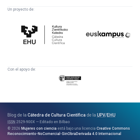
Un proyecto de:
Cátedra
Euskampus
de
Fundazioa
Cultura
Científica
Con el apoyo de:
Eusko
Jaurlaritza
-
Zientzia,
Unibertsitate
Blog de la
Cátedra de Cultura Científica
de la
UPV
/
EHU
eta
ISSN
2529-900X
Editado en Bilbao
Berrikuntza
2026
Mujeres con ciencia
está bajo una licencia
Creative Commons
Saila
Reconocimiento-NoComercial-SinObraDerivada 4.0 Internacional