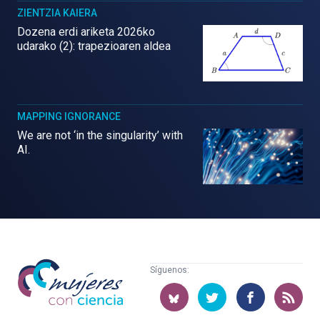
ZIENTZIA KAIERA
Dozena erdi ariketa 2026ko
udarako (2): trapezioaren aldea
MAPPING IGNORANCE
We are not ‘in the singularity’ with
AI.
Mujeres
Síguenos:
con
ciencia