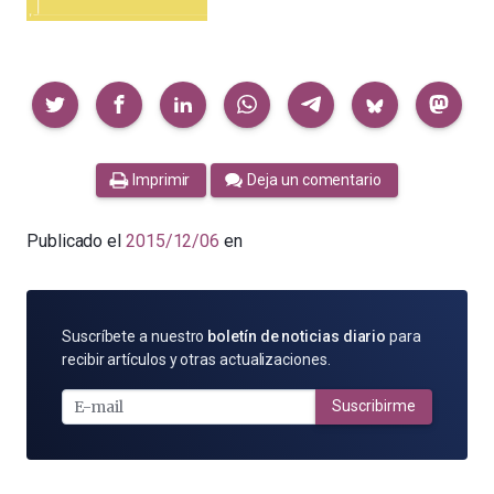
Compartir
Imprimir
Deja un comentario
Publicado el
2015/12/06
en
SUSCRÍBETE
Suscríbete a nuestro
boletín de noticias diario
para
POR
recibir artículos y otras actualizaciones.
E-
MAIL
Suscribirme