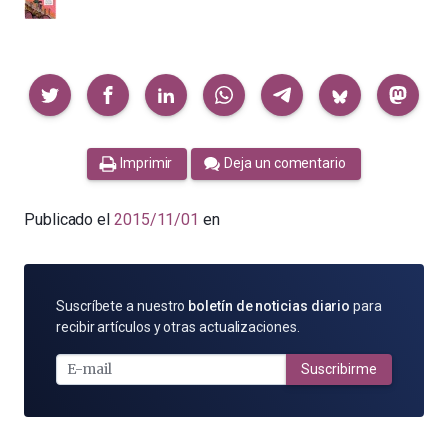
Compartir
Imprimir
Deja un comentario
Publicado el
2015/11/01
en
SUSCRÍBETE
Suscríbete a nuestro
boletín de noticias diario
para
POR
recibir artículos y otras actualizaciones.
E-
MAIL
Suscribirme