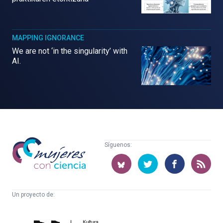
MAPPING IGNORANCE
We are not ‘in the singularity’ with
AI.
Mujeres
Síguenos:
con
ciencia
Un proyecto de:
Cátedra
Euskampus
de
Fundazioa