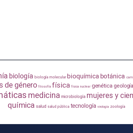
mía
biología
bioquímica
botánica
biología molecular
camb
s de género
física
genética
geologí
filosofía
física nuclear
áticas
medicina
mujeres y cie
microbiología
química
tecnología
salud
zoología
salud pública
virología