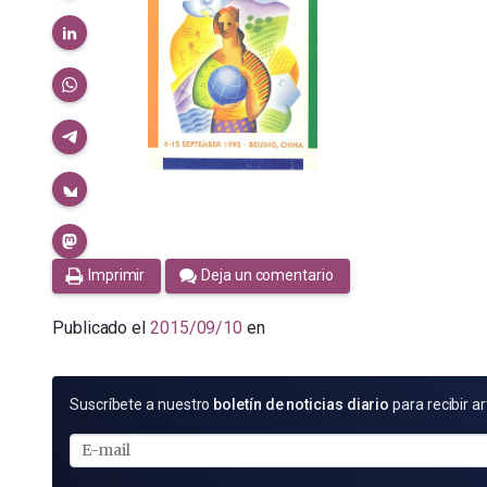
Imprimir
Deja un comentario
Publicado el
2015/09/10
en
SUSCRÍBETE
Suscríbete a nuestro
boletín de noticias diario
para recibir ar
POR
E-
MAIL