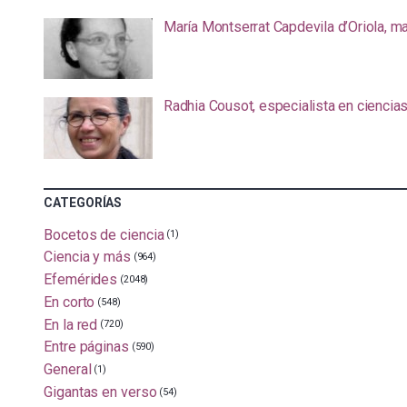
María Montserrat Capdevila d’Oriola, m
Radhia Cousot, especialista en ciencia
CATEGORÍAS
Bocetos de ciencia
(1)
Ciencia y más
(964)
Efemérides
(2048)
En corto
(548)
En la red
(720)
Entre páginas
(590)
General
(1)
Gigantas en verso
(54)