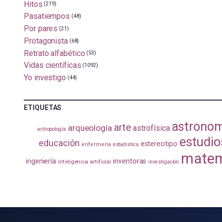
Hitos
(219)
Pasatiempos
(48)
Por pares
(21)
Protagonista
(68)
Retrato alfabético
(53)
Vidas científicas
(1092)
Yo investigo
(44)
ETIQUETAS
astrono
arte
arqueología
astrofísica
antropología
estudio
educación
estereotipo
enfermería
estadistica
matem
ingeniería
inventoras
inteligencia artificial
investigación