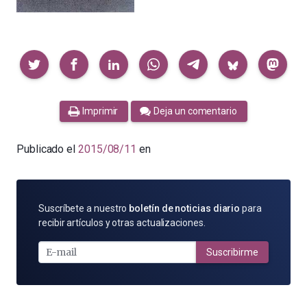
Compartir
Imprimir
Deja un comentario
Publicado el
2015/08/11
en
SUSCRÍBETE
Suscríbete a nuestro
boletín de noticias diario
para
POR
recibir artículos y otras actualizaciones.
E-
MAIL
Suscribirme