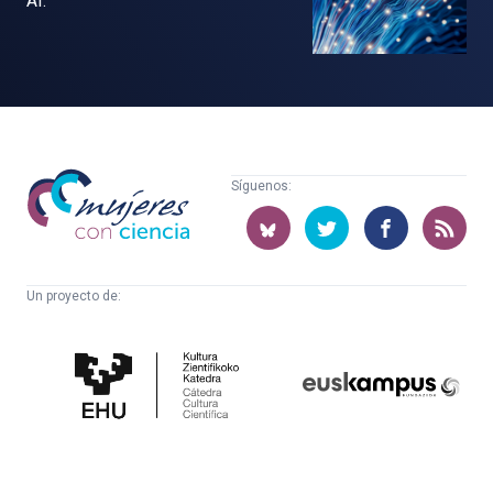
AI.
Mujeres
Síguenos:
con
ciencia
Un proyecto de:
Cátedra
Euskampus
de
Fundazioa
Cultura
Científica