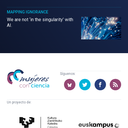
MAPPING IGNORANCE
We are not ‘in the singularity’ with
AI.
Mujeres
Síguenos:
con
ciencia
Un proyecto de:
Cátedra
Euskampus
de
Fundazioa
Cultura