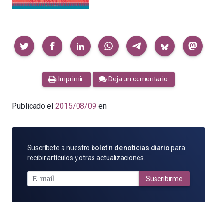
Compartir
Imprimir
Deja un comentario
Publicado el
2015/08/09
en
SUSCRÍBETE
Suscríbete a nuestro
boletín de noticias diario
para
POR
recibir artículos y otras actualizaciones.
E-
MAIL
Suscribirme