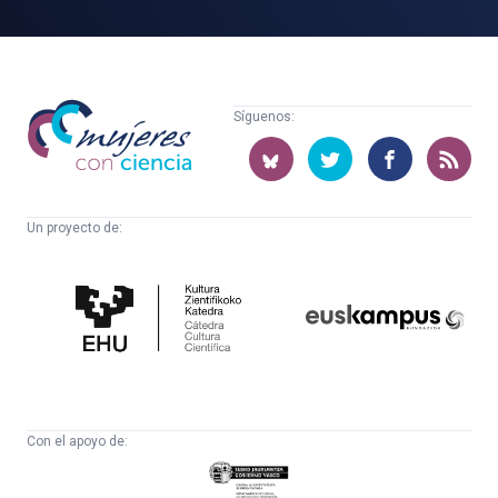
Mujeres
Síguenos:
con
ciencia
Un proyecto de:
Cátedra
Euskampus
de
Fundazioa
Cultura
Científica
Con el apoyo de:
Eusko