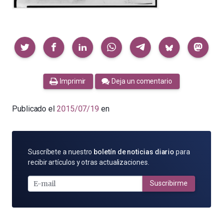
Compartir
Imprimir
Deja un comentario
Publicado el
2015/07/19
en
SUSCRÍBETE
Suscríbete a nuestro
boletín de noticias diario
para
POR
recibir artículos y otras actualizaciones.
E-
MAIL
Suscribirme