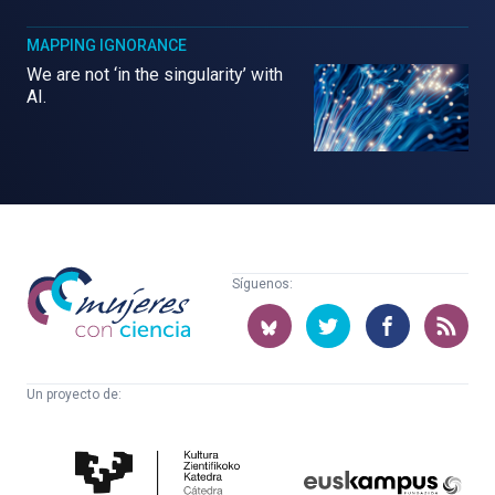
MAPPING IGNORANCE
We are not ‘in the singularity’ with
AI.
Mujeres
Síguenos:
con
ciencia
Un proyecto de:
Cátedra
Euskampus
de
Fundazioa
Cultura