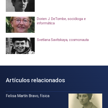
Dorien J. DeTombe, socióloga e
informática
Svetlana Savítskaya, cosmonauta
Artículos relacionados
Felisa Martín Bravo, física