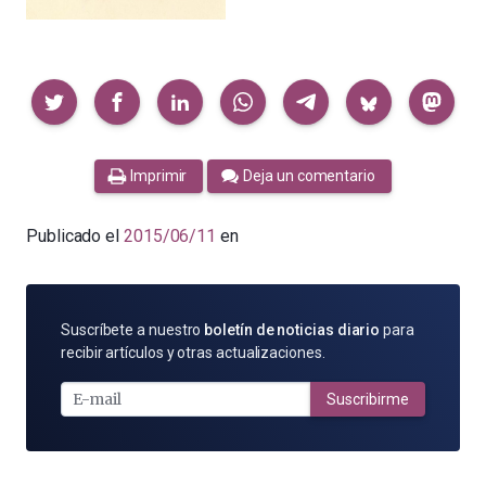
Compartir
Imprimir
Deja un comentario
Publicado el
2015/06/11
en
SUSCRÍBETE
Suscríbete a nuestro
boletín de noticias diario
para
POR
recibir artículos y otras actualizaciones.
E-
MAIL
Suscribirme