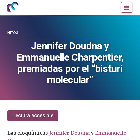
Mujeres
Un
con
blog
ciencia
de
—
la
HITOS
Cátedra
Cátedra
Jennifer Doudna y
de
de
Emmanuelle Charpentier,
Cultura
Cultura
Científica
Científica
premiadas por el “bisturí
de
de
molecular”
la
la
UPV/EHU
UPV/EHU
Lectura accesible
Las bioquímicas
Jennifer Doudna
y
Emmanuelle