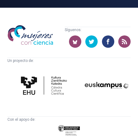
Mujeres
Síguenos:
con
ciencia
Un proyecto de:
Cátedra
Euskampus
de
Fundazioa
Cultura
Científica
Con el apoyo de:
Eusko
Jaurlaritza