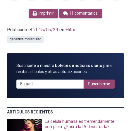
Imprimir
11 comentarios
Publicado el
2015/05/29
en
Hitos
genética molecular
SUSCRÍBETE
Suscríbete a nuestro
boletín de noticias diario
para
POR
recibir artículos y otras actualizaciones.
E-
MAIL
Suscribirme
ARTÍCULOS RECIENTES
La célula humana es tremendamente
compleja. ¿Podrá la IA descifrarla?