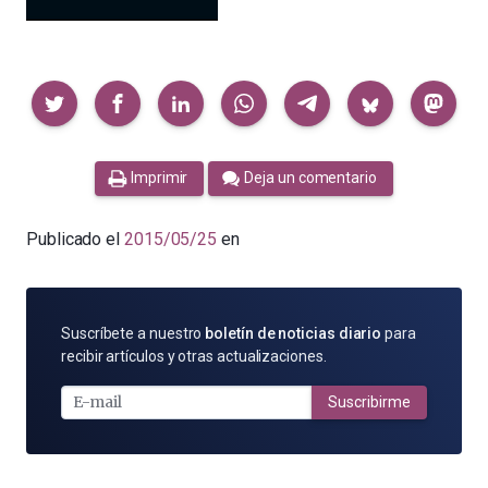
Compartir
Imprimir
Deja un comentario
Publicado el
2015/05/25
en
SUSCRÍBETE
Suscríbete a nuestro
boletín de noticias diario
para
POR
recibir artículos y otras actualizaciones.
E-
MAIL
Suscribirme