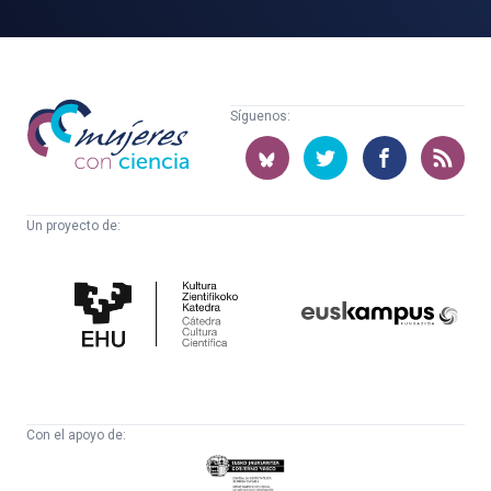
Mujeres
Síguenos:
con
ciencia
Un proyecto de:
Cátedra
Euskampus
de
Fundazioa
Cultura
Científica
Con el apoyo de:
Eusko