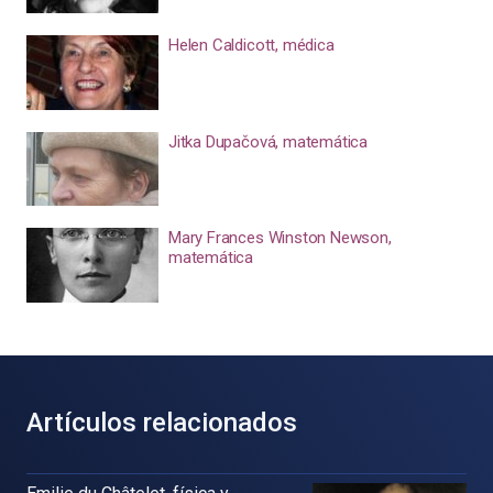
Helen Caldicott, médica
Jitka Dupačová, matemática
Mary Frances Winston Newson,
matemática
Artículos relacionados