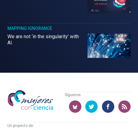
MAPPING IGNORANCE
We are not ‘in the singularity’ with
AI.
Mujeres
Síguenos:
con
ciencia
Un proyecto de:
Cátedra
Euskampus