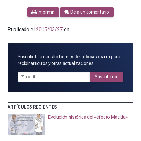
Imprimir
Deja un comentario
Publicado el
2015/03/27
en
SUSCRÍBETE
Suscríbete a nuestro
boletín de noticias diario
para
POR
recibir artículos y otras actualizaciones.
E-
MAIL
Suscribirme
ARTÍCULOS RECIENTES
Evolución histórica del «efecto Matilda»