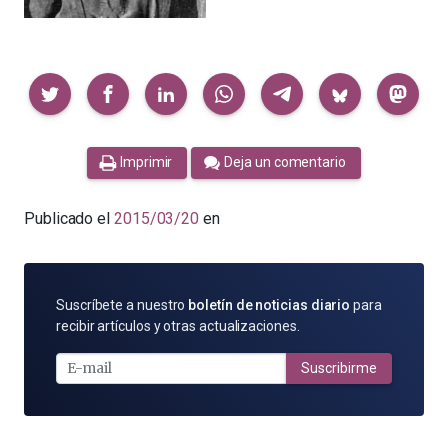
Compartir
Imprimir
Deja un comentario
Publicado el
2015/03/20
en
SUSCRÍBETE
Suscríbete a nuestro
boletín de noticias diario
para
POR
recibir artículos y otras actualizaciones.
E-
MAIL
Suscribirme