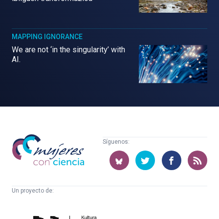
MAPPING IGNORANCE
We are not ‘in the singularity’ with
AI.
Mujeres
Síguenos:
con
ciencia
Un proyecto de:
Cátedra
Euskampus
de
Fundazioa