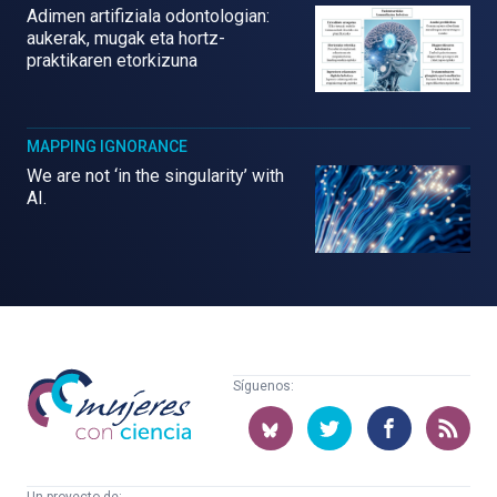
Adimen artifiziala odontologian:
aukerak, mugak eta hortz-
praktikaren etorkizuna
MAPPING IGNORANCE
We are not ‘in the singularity’ with
AI.
Mujeres
Síguenos:
con
ciencia