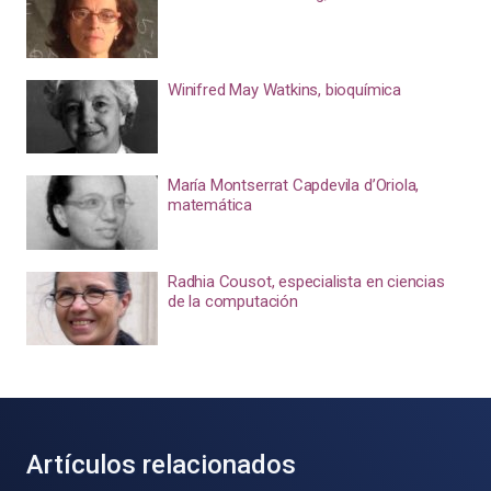
Winifred May Watkins, bioquímica
María Montserrat Capdevila d’Oriola,
matemática
Radhia Cousot, especialista en ciencias
de la computación
Artículos relacionados