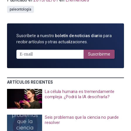
paleontología
SUSCRÍBETE
Suscríbete a nuestro
boletín de noticias diario
para
POR
recibir artículos y otras actualizaciones.
E-
MAIL
Suscribirme
ARTÍCULOS RECIENTES
La célula humana es tremendamente
compleja. ¿Podrá la IA descifrarla?
Seis problemas que la ciencia no puede
resolver