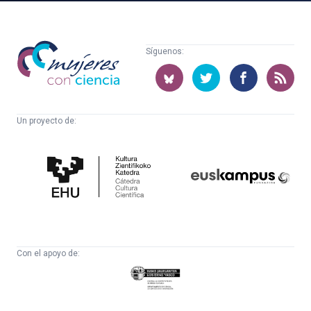
Mujeres
Síguenos:
con
ciencia
Un proyecto de:
Cátedra
Euskampus
de
Fundazioa
Cultura
Científica
Con el apoyo de:
Eusko
Jaurlaritza
-