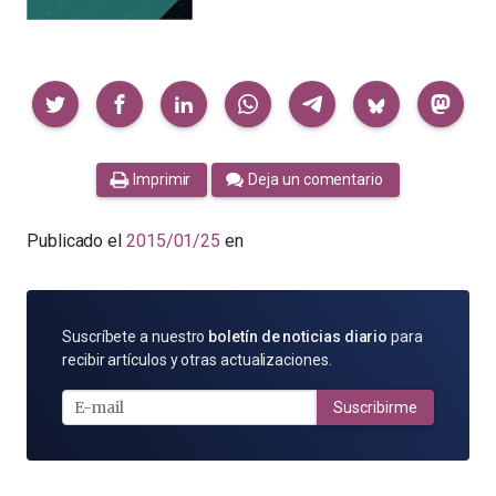
Compartir
Imprimir
Deja un comentario
Publicado el
2015/01/25
en
SUSCRÍBETE
Suscríbete a nuestro
boletín de noticias diario
para
POR
recibir artículos y otras actualizaciones.
E-
MAIL
Suscribirme