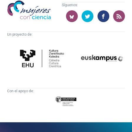
Mujeres
Síguenos:
con
ciencia
Un proyecto de:
Cátedra
Euskampus
de
Fundazioa
Cultura
Científica
Con el apoyo de:
Eusko
Jaurlaritza
-
Zientzia,
Unibertsitate