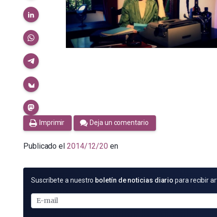
Imprimir
Deja un comentario
Publicado el
2014/12/20
en
SUSCRÍBETE
Suscríbete a nuestro
boletín de noticias diario
para recibir ar
POR
E-
MAIL