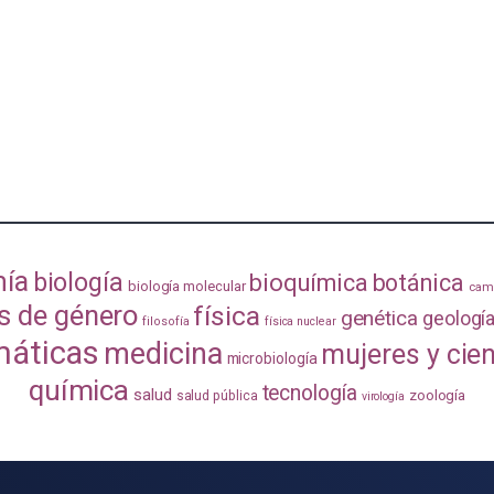
mía
biología
bioquímica
botánica
biología molecular
camb
s de género
física
genética
geologí
filosofía
física nuclear
áticas
medicina
mujeres y cie
microbiología
química
tecnología
salud
zoología
salud pública
virología