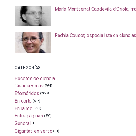
María Montserrat Capdevila d’Oriola, m
Radhia Cousot, especialista en ciencia
CATEGORÍAS
Bocetos de ciencia
(1)
Ciencia y más
(964)
Efemérides
(2048)
En corto
(548)
En la red
(720)
Entre páginas
(590)
General
(1)
Gigantas en verso
(54)