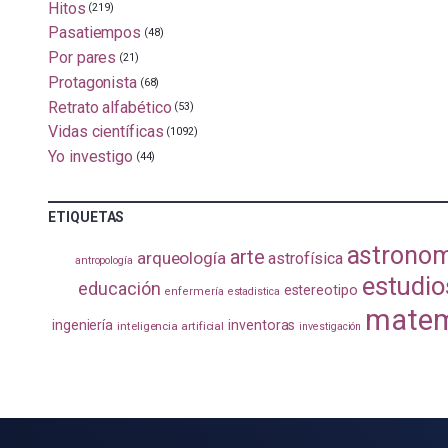
Hitos
(219)
Pasatiempos
(48)
Por pares
(21)
Protagonista
(68)
Retrato alfabético
(53)
Vidas científicas
(1092)
Yo investigo
(44)
ETIQUETAS
astrono
arte
arqueología
astrofísica
antropología
estudio
educación
estereotipo
enfermería
estadistica
matem
ingeniería
inventoras
inteligencia artificial
investigación