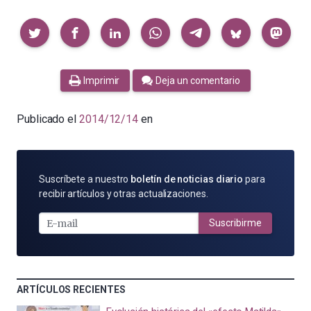
Compartir
Imprimir
Deja un comentario
Publicado el
2014/12/14
en
SUSCRÍBETE
Suscríbete a nuestro
boletín de noticias diario
para
POR
recibir artículos y otras actualizaciones.
E-
MAIL
Suscribirme
ARTÍCULOS RECIENTES