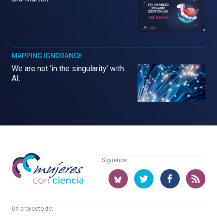
MAPPING IGNORANCE
We are not ‘in the singularity’ with
AI.
Mujeres
Síguenos:
con
ciencia
Un proyecto de: