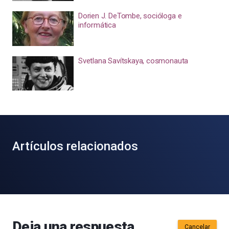
Dorien J. DeTombe, socióloga e
informática
Svetlana Savítskaya, cosmonauta
Artículos relacionados
Deja una respuesta
Cancelar