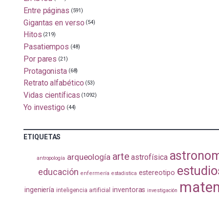
Entre páginas
(591)
Gigantas en verso
(54)
Hitos
(219)
Pasatiempos
(48)
Por pares
(21)
Protagonista
(68)
Retrato alfabético
(53)
Vidas científicas
(1092)
Yo investigo
(44)
ETIQUETAS
astrono
arte
arqueología
astrofísica
antropología
estudio
educación
estereotipo
enfermería
estadistica
matem
ingeniería
inventoras
inteligencia artificial
investigación