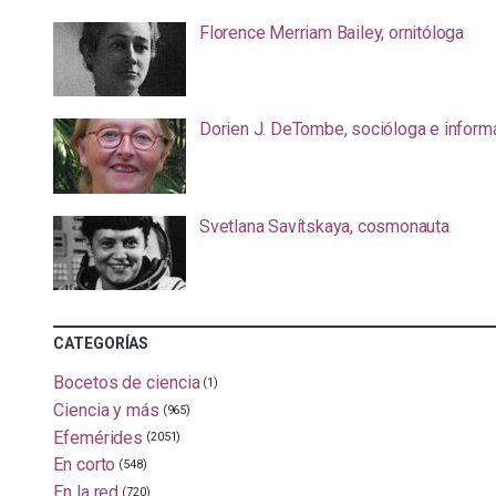
Florence Merriam Bailey, ornitóloga
Dorien J. DeTombe, socióloga e inform
Svetlana Savítskaya, cosmonauta
CATEGORÍAS
Bocetos de ciencia
(1)
Ciencia y más
(965)
Efemérides
(2051)
En corto
(548)
En la red
(720)