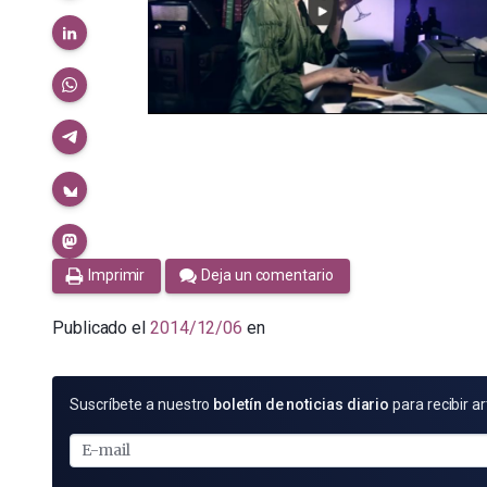
Imprimir
Deja un comentario
Publicado el
2014/12/06
en
SUSCRÍBETE
Suscríbete a nuestro
boletín de noticias diario
para recibir ar
POR
E-
MAIL