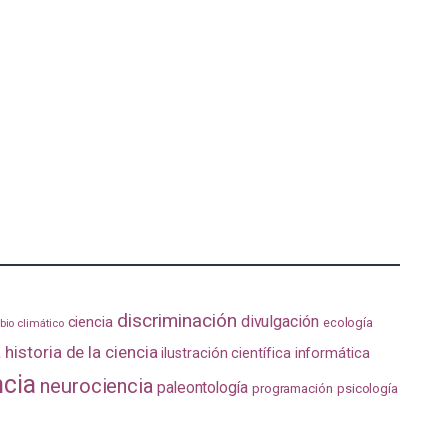
discriminación
divulgación
ciencia
ecología
io climático
a
historia de la ciencia
ilustración científica
informática
ncia
neurociencia
paleontología
programación
psicología