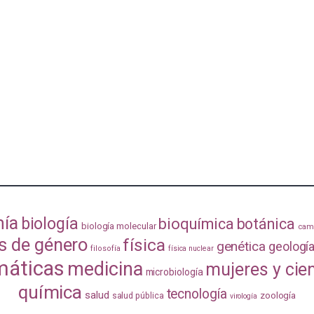
mía
biología
bioquímica
botánica
biología molecular
camb
s de género
física
genética
geologí
filosofía
física nuclear
áticas
medicina
mujeres y cie
microbiología
química
tecnología
salud
zoología
salud pública
virología