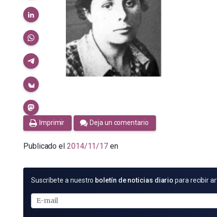
Imprimir
Deja un comentario
Publicado el
2014/11/17
en
SUSCRÍBETE
Suscríbete a nuestro
boletín de noticias diario
para recibir ar
POR
E-
MAIL