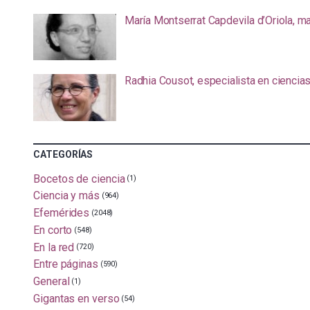
María Montserrat Capdevila d’Oriola, m
Radhia Cousot, especialista en ciencia
CATEGORÍAS
Bocetos de ciencia
(1)
Ciencia y más
(964)
Efemérides
(2048)
En corto
(548)
En la red
(720)
Entre páginas
(590)
General
(1)
Gigantas en verso
(54)