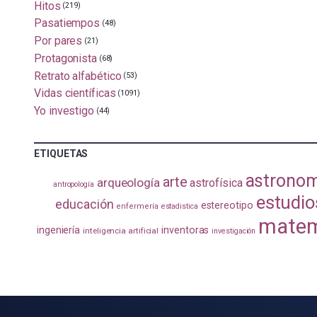
Hitos
(219)
Pasatiempos
(48)
Por pares
(21)
Protagonista
(68)
Retrato alfabético
(53)
Vidas científicas
(1091)
Yo investigo
(44)
ETIQUETAS
astrono
arte
arqueología
astrofísica
antropología
estudio
educación
estereotipo
enfermería
estadistica
matem
ingeniería
inventoras
inteligencia artificial
investigación