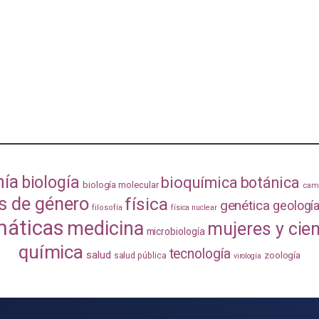
mía
biología
bioquímica
botánica
biología molecular
camb
s de género
física
genética
geologí
filosofía
física nuclear
áticas
medicina
mujeres y cie
microbiología
química
tecnología
salud
zoología
salud pública
virología