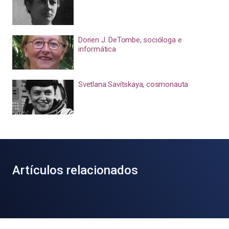
Dorien J. DeTombe, socióloga e
informática
Svetlana Savítskaya, cosmonauta
Artículos relacionados