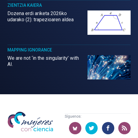
ZIENTZIA KAIERA
Dozena erdi ariketa 2026ko
udarako (2): trapezioaren aldea
MAPPING IGNORANCE
We are not ‘in the singularity’ with
AI.
Mujeres
Síguenos:
con
ciencia