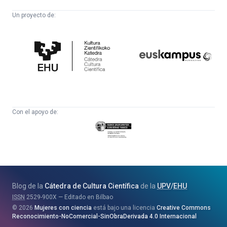
Un proyecto de:
Cátedra
Euskampus
de
Fundazioa
Cultura
Científica
Con el apoyo de:
Eusko
Jaurlaritza
-
Zientzia,
Unibertsitate
Blog de la
Cátedra de Cultura Científica
de la
UPV
/
EHU
eta
ISSN
2529-900X
Editado en Bilbao
Berrikuntza
2026
Mujeres con ciencia
está bajo una licencia
Creative Commons
Saila
Reconocimiento-NoComercial-SinObraDerivada 4.0 Internacional