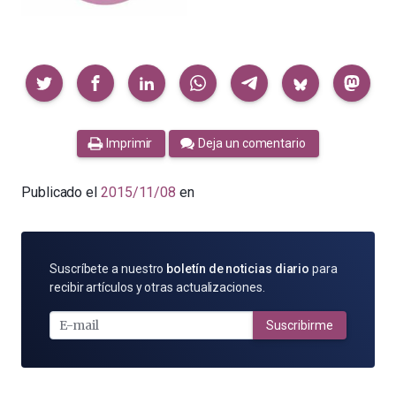
Compartir
Imprimir
Deja un comentario
Publicado el
2015/11/08
en
SUSCRÍBETE
Suscríbete a nuestro
boletín de noticias diario
para
POR
recibir artículos y otras actualizaciones.
E-
MAIL
Suscribirme