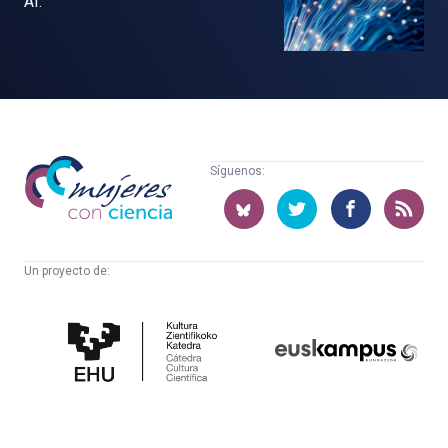
AI.
Mujeres
Síguenos:
con
ciencia
Un proyecto de:
Cátedra
Euskampus
de
Fundazioa
Cultura
Científica