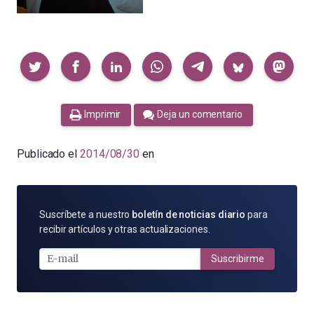
Compartir
Imprimir
Deja un comentario
Publicado el
2014/08/30
en
SUSCRÍBETE
Suscríbete a nuestro
boletín de noticias diario
para
POR
recibir artículos y otras actualizaciones.
E-
MAIL
Suscribirme